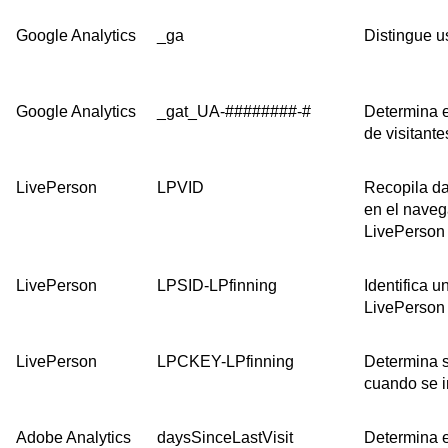
Google Analytics
_ga
Distingue u
Google Analytics
_gat_UA-########-#
Determina e
de visitante
LivePerson
LPVID
Recopila da
en el naveg
LivePerson 
LivePerson
LPSID-LPfinning
Identifica u
LivePerson 
LivePerson
LPCKEY-LPfinning
Determina s
cuando se in
Adobe Analytics
daysSinceLastVisit
Determina e