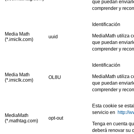
que puedan enviarle
comprender y recono
Identificación
Media Math
MediaMath utiliza c
uuid
(*.imiclk.com)
que puedan enviarle
comprender y recono
Identificación
Media Math
MediaMath utiliza c
OL8U
(*.imiclk.com)
que puedan enviarle
comprender y recono
Esta cookie se estab
servicio en
http://
MediaMath
opt-out
(*.mathtag.com)
Tenga en cuenta que
deberá renovar su o