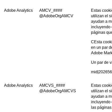
Adobe Analytics
AMCV_####
Estas cooki
@AdobeOrgAMCV
utilizan el 
ayudan a me
incluyendo e
páginas que
CEsta cooki
en un par d
Adobe Mark
Un par de v
mid|20265
Adobe Analytics
AMCVS_####
Estas cooki
@AdobeOrgAMCVS
utilizan el 
ayudan a me
incluyendo e
las páginas 