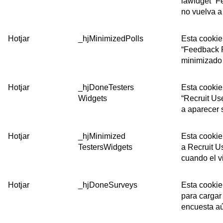
lawidget “F
no vuelva a
Hotjar
_hjMinimizedPolls
Esta cookie
“Feedback P
minimizado 
Hotjar
_hjDoneTesters
Esta cookie
Widgets
“Recruit Us
a aparecer s
Hotjar
_hjMinimized
Esta cookie
TestersWidgets
a Recruit U
cuando el vi
Hotjar
_hjDoneSurveys
Esta cookie
para cargar 
encuesta a