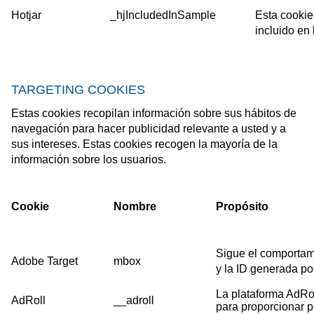
Hotjar
_hjIncludedInSample
Esta cookie 
incluido en
TARGETING COOKIES
Estas cookies recopilan información sobre sus hábitos de
navegación para hacer publicidad relevante a usted y a
sus intereses. Estas cookies recogen la mayoría de la
información sobre los usuarios.
Cookie
Nombre
Propósito
Sigue el comportami
Adobe Target
mbox
y la ID generada por
La plataforma AdRol
AdRoll
__adroll
para proporcionar pu