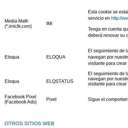
Esta cookie se estab
servicio en
http://
Media Math
IMI
(*.imiclk.com)
Tenga en cuenta que
deberá renovar su o
El seguimiento de la
Eloqua
ELOQUA
navegan por nuestro 
visitante para crear 
El seguimiento de la
navegan por nuestro 
Eloqua
ELQSTATUS
visitante para crear 
Facebook Pixel
Pixel
Sigue el comportami
(Facebook Ads)
OTROS SITIOS WEB