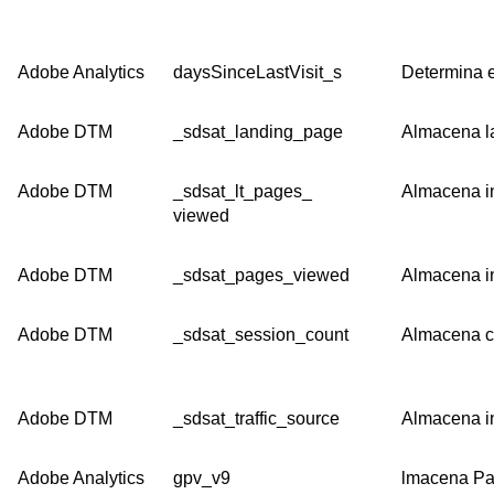
Adobe Analytics
daysSinceLastVisit_s
Determina e
Adobe DTM
_sdsat_landing_page
Almacena la
Adobe DTM
_sdsat_lt_pages_
Almacena in
viewed
Adobe DTM
_sdsat_pages_viewed
Almacena in
Adobe DTM
_sdsat_session_count
Almacena c
Adobe DTM
_sdsat_traffic_source
Almacena in
Adobe Analytics
gpv_v9
lmacena Pag