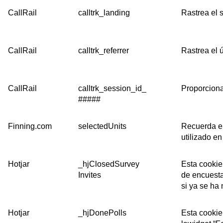
CallRail
calltrk_landing
Rastrea el s
CallRail
calltrk_referrer
Rastrea el ú
CallRail
calltrk_session_id_
Proporciona 
#####
Finning.com
selectedUnits
Recuerda el
utilizado e
Hotjar
_hjClosedSurvey
Esta cookie
Invites
de encuesta
si ya se ha
Hotjar
_hjDonePolls
Esta cookie