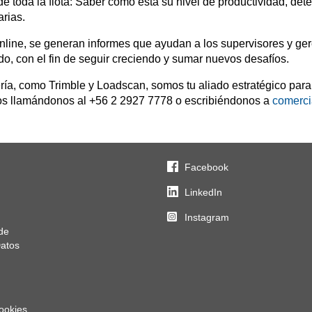
 toda la flota: Saber cómo está su nivel de productividad, detect
arias.
 online, se generan informes que ayudan a los supervisores y ger
odo, con el fin de seguir creciendo y sumar nuevos desafíos.
a, como Trimble y Loadscan, somos tu aliado estratégico para me
os llamándonos al +56 2 2927 7778 o escribiéndonos a
comerci
Facebook
LinkedIn
Instagram
de
Datos
Cookies