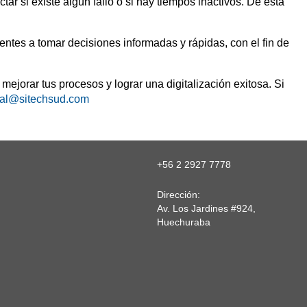
ar si existe algún fallo o si hay tiempos inactivos. De esta
entes a tomar decisiones informadas y rápidas, con el fin de
jorar tus procesos y lograr una digitalización exitosa. Si
al@sitechsud.com
+56 2 2927 7778
Dirección:
Av. Los Jardines #924,
Huechuraba